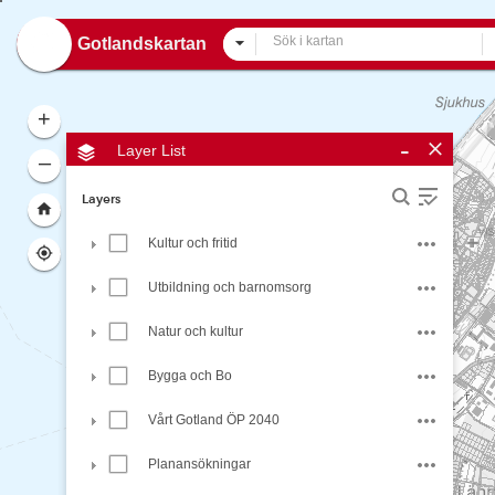
Header
Gotlandskartan
All
+
-
Layer List
–
Layers
Kultur och fritid
Utbildning och barnomsorg
Natur och kultur
Bygga och Bo
Vårt Gotland ÖP 2040
Planansökningar