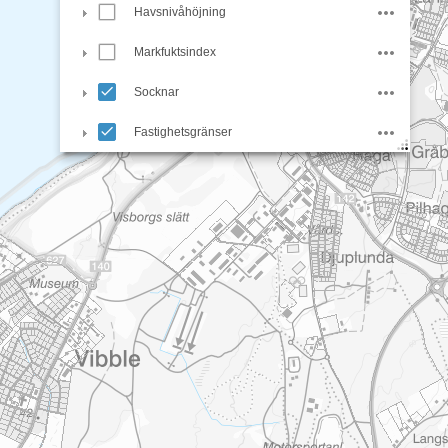
Havsnivåhöjning
Markfuktsindex
Socknar
Fastighetsgränser
LM - Topowebb gråskala
LM - Topowebb färg
LM - Ortofoto Gotland